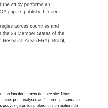
t of the study performs an
OA papers published in peer-
ategies across countries and
on the 28 Member States of the
n Research Area (ERA), Brazil,
Conditions d'utilisation
Po
au bon fonctionnement de notre site. Nous
d,
taires pour analyser, améliorer et personnaliser
us pouvez gérer vos préférences en matière de