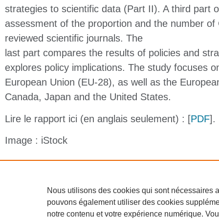
strategies to scientific data (Part II). A third par
assessment of the proportion and the number of 
reviewed scientific journals. The
last part compares the results of policies and str
explores policy implications. The study focuses 
European Union (EU-28), as well as the Europea
Canada, Japan and the United States.
Lire le rapport ici (en anglais seulement) : [
PDF
].
Image : iStock
Copyright © 2026 Elsevier Canada Inc., its
Nous utilisons des cookies qui sont nécessaires 
licensors and contributors. All rights are reserve
pouvons également utiliser des cookies supplémen
including those for text and data mining, AI
notre contenu et votre expérience numérique. Vo
training, and similar technologies.