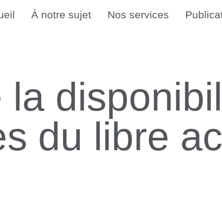
eil
À notre sujet
Nos services
Publica
la disponibil
es du libre a