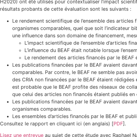
H2020) ont été utilisés pour contextualiser l’impact scient
résultats probants de cette évaluation sont les suivants :
Le rendement scientifique de l’ensemble des articles 
organismes comparables, quel que soit l’indicateur bi
une influence dans son domaine de financement, mesuré
L’impact scientifique de l’ensemble d’articles fi
L’influence du BEAF était notable lorsque l’ensemb
Le rendement des articles financés par le BEAF é
Les publications financées par le BEAF avaient davant
comparables. Par contre, le BEAF ne semble pas avoir eu
des CRIA non financées par le BEAF étaient rédigées e
est probable que le BEAF profite des réseaux de colla
que celui des articles non financés étaient publiés e
Les publications financées par le BEAF avaient davan
organismes comparables.
Les ensembles d’articles financés par le BEAF et pu
Consultez le rapport en cliquant ici (en anglais) [
PDF
].
Lisez une entrevue
au sujet de cette étude avec Raphael Na