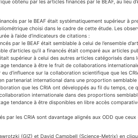
ifique obtenu par les articles financés par le BEAF, au lieu
financés par le BEAF était systématiquement supérieur à pre
bliométrique choisi dans le cadre de cette étude. Les obse
e à l’aide d’indicateurs de citations :
nancés par le BEAF était semblable à celui de l’ensemble d’a
le d’articles qu’il a financés était comparé aux articles publ
tait supérieur à celui des autres articles catégorisés dan
age tendance à être le fruit de collaborations internationa
 d’influence sur la collaboration scientifique que les CRIA 
n partenariat international dans une proportion semblable co
boration que les CRIA ont développés au fil du temps, ce qu
n collaboration internationale dans des proportions sembla
tage tendance à être disponibles en libre accès comparati
bliés par les CRIA sont davantage alignés aux ODD que ceu
wrotzki (GIZ) et David Campbell (Science-Metrix) en cliquan